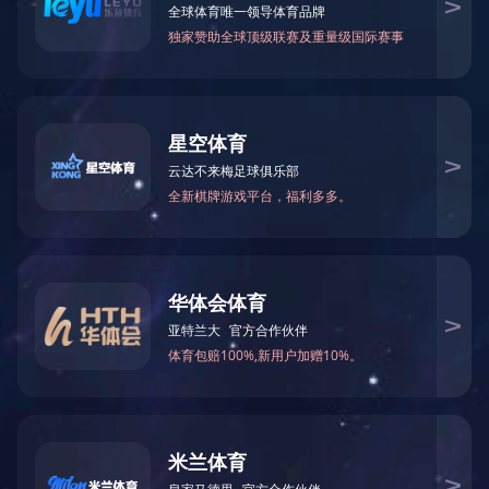
开云网页版·官方版在线登入
归类于：全自动特定蛋白分析仪