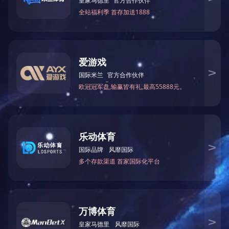
产品特点: